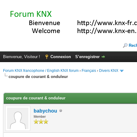
Rec
Bienvenue, Visiteur !
Connexion
S’enregistrer
Forum KNX francophone / English KNX forum
›
Français
›
Divers KNX
coupure de courant & onduleur
(s))
coupure de courant & onduleur
babychou
Member