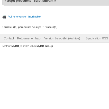
«
Sujet précédent
|
Sujet suivant
»
Voir une version imprimable
Utilisateur(s) parcourant ce sujet : 1 visiteur(s)
Contact
Retourner en haut
Version bas-débit (Archivé)
Syndication RSS
Moteur
MyBB
, © 2002-2026
MyBB Group
.