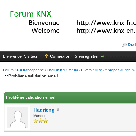
Rec
Bienvenue, Visiteur !
Connexion
S’enregistrer
Forum KNX francophone / English KNX forum
›
Divers / Misc
›
A propos du forum /
Problème validation email
(s))
Problème validation email
Hadrieng
Member