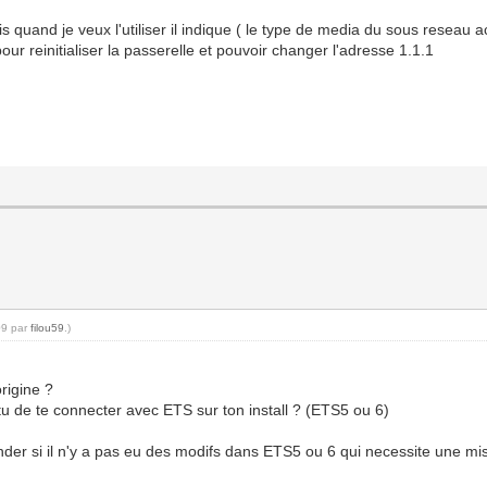
 quand je veux l'utiliser il indique ( le type de media du sous reseau 
ur reinitialiser la passerelle et pouvoir changer l'adresse 1.1.1
09 par
filou59
.)
rigine ?
u de te connecter avec ETS sur ton install ? (ETS5 ou 6)
der si il n'y a pas eu des modifs dans ETS5 ou 6 qui necessite une mi