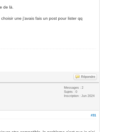
e de là.
hoisir une j'avais fais un post pour lister qq
Répondre
Messages : 2
Sujets : 0
Inscription : Jun 2024
#31
ujours etre compatible. le probleme c'est que je n'ai