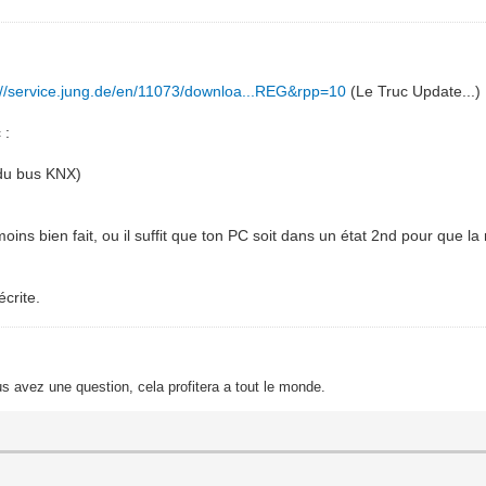
://service.jung.de/en/11073/downloa...REG&rpp=10
(Le Truc Update...)
 :
 du bus KNX)
ns bien fait, ou il suffit que ton PC soit dans un état 2nd pour que la
crite.
s avez une question, cela profitera a tout le monde.