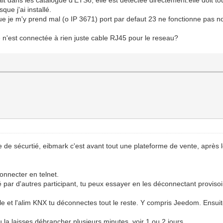
que j'ai installé.
que je m'y prend mal (o IP 3671) port par defaut 23 ne fonctionne pas n
lle n'est connectée à rien juste cable RJ45 pour le reseau?
e de sécurtié, eibmark c'est avant tout une plateforme de vente, après le
 connecter en telnet.
lisé par d'autres participant, tu peux essayer en les déconnectant provi
le et l'alim KNX tu déconnectes tout le reste. Y compris Jeedom. Ensuit
tu la laisses débrancher plusieurs minutes, voir 1 ou 2 jours...