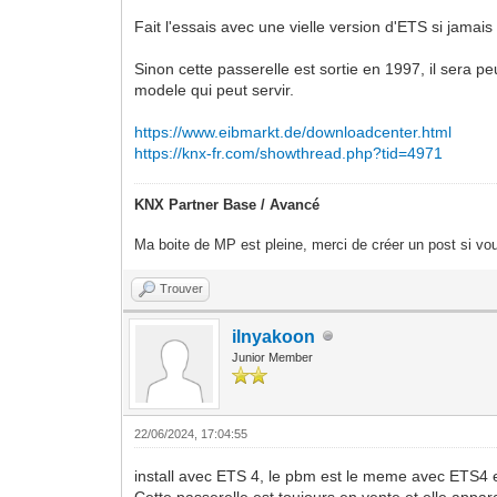
Fait l'essais avec une vielle version d'ETS si jamais
Sinon cette passerelle est sortie en 1997, il sera pe
modele qui peut servir.
https://www.eibmarkt.de/downloadcenter.html
https://knx-fr.com/showthread.php?tid=4971
KNX Partner Base / Avancé
Ma boite de MP est pleine, merci de créer un post si vou
Trouver
ilnyakoon
Junior Member
22/06/2024, 17:04:55
install avec ETS 4, le pbm est le meme avec ETS4 e
Cette passerelle est toujours en vente et elle appar