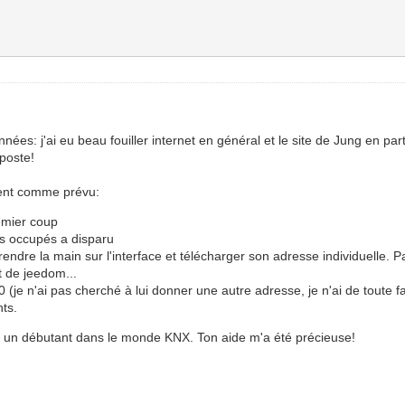
es: j'ai eu beau fouiller internet en général et le site de Jung en parti
 poste!
ment comme prévu:
remier coup
ls occupés a disparu
rendre la main sur l'interface et télécharger son adresse individuelle.
st de jeedom...
(je n'ai pas cherché à lui donner une autre adresse, je n'ai de toute fa
nts.
e à un débutant dans le monde KNX. Ton aide m'a été précieuse!