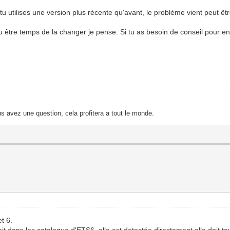
 tu utilises une version plus récente qu'avant, le problème vient peut êtr
u être temps de la changer je pense. Si tu as besoin de conseil pour en c
s avez une question, cela profitera a tout le monde.
t 6.
ait dans les catalogue d'ETS6, elle est detectée directement.elle doit to