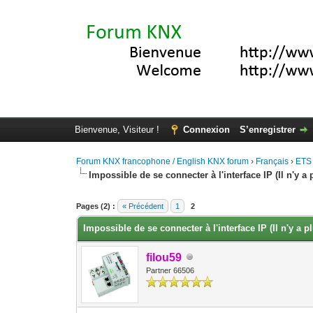
Bienvenue, Visiteur !
Connexion
S’enregistrer
Forum KNX francophone / English KNX forum
›
Français
›
ETS
Impossible de se connecter à l'interface IP (Il n'y 
Moyenne : 0 (0 vote(s))
1
2
3
4
5
Pages (2) :
« Précédent
1
2
Impossible de se connecter à l'interface IP (Il n'y a
filou59
Partner 66506