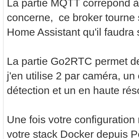
objects:
La partie MQTT correpond à 
driver_opts:
track:
type: "nfs4"
concerne, ce broker tourne s
- person
o: "addr=192.168.1
Home Assistant qu'il faudra 
filters:
device: ":/volume1
person:
La partie Go2RTC permet de
min_area: 5000
j'en utilise 2 par caméra, un
max_area: 100000
détection et un en haute rés
min_score: 0.7
threshold: 0.8
Une fois votre configuration
votre stack Docker depuis P
birdseye: