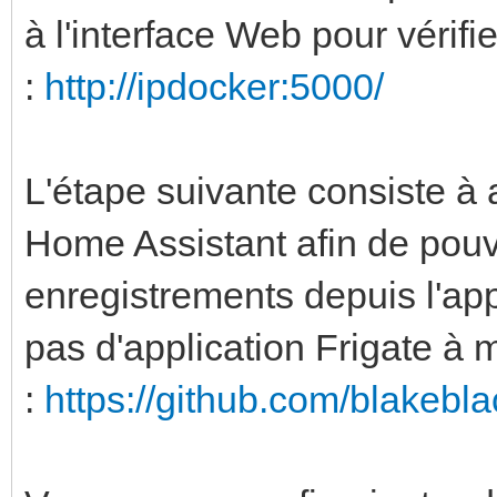
à l'interface Web pour vérifi
enabled: false
rtmp:
:
http://ipdocker:5000/
enabled: false
L'étape suivante consiste à a
detectors:
Home Assistant afin de pouv
cpu1:
enregistrements depuis l'app
type: cpu
pas d'application Frigate à
num_threads: 3
:
https://github.com/blakebla
cpu2:
type: cpu