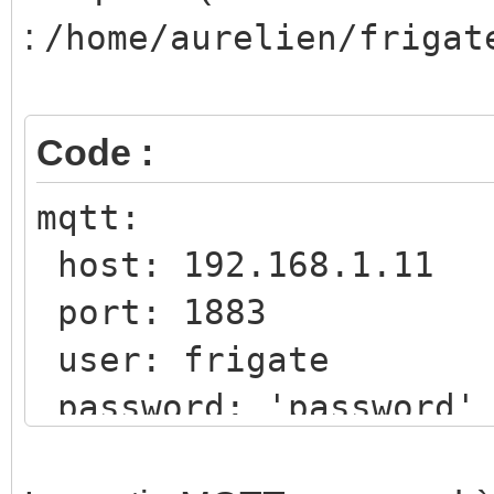
ports:
:
/home/aurelien/frigat
- "5000:5000"
- "8555:8555/tcp" #
Code :
- "8555:8555/udp" #
mqtt:
- "8554:8554"
host: 192.168.1.11
environment:
port: 1883
FRIGATE_RTSP_PASSW
user: frigate
volumes:
password: 'password'
video-surveillance:
driver: local