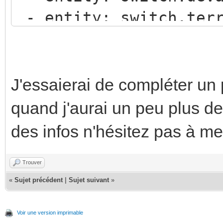
- entity: switch.terr
go2rtc:
- entity: switch.jard
streams:
- entity: switch.gara
jardin:
- entity: switch.salo
-
J'essaierai de compléter un 
title: Détection
rtsp://admin:password
quand j'aurai un peu plus de
show_header_toggle: f
/Channels/101
des infos n'hésitez pas à me 
jardin_sub:
Trouver
-
«
Sujet précédent
|
Sujet suivant
»
rtsp://admin:password
/Channels/102
Voir une version imprimable