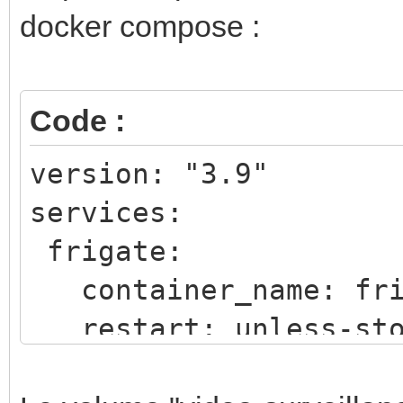
docker compose :
Code :
version: "3.9"
services:
frigate:
container_name: fri
restart: unless-sto
image: ghcr.io/blake