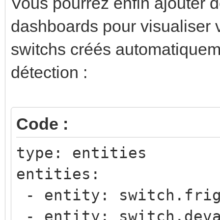
Vous pourrez enfin ajouter d
num_threads: 3
dashboards pour visualiser
cpu3:
switchs créés automatiquemen
type: cpu
num_threads: 3
détection :
cpu4:
type: cpu
Code :
num_threads: 3
type: entities
cpu5:
entities:
type: cpu
- entity: switch.frig
num_threads: 3
- entity: switch.deva