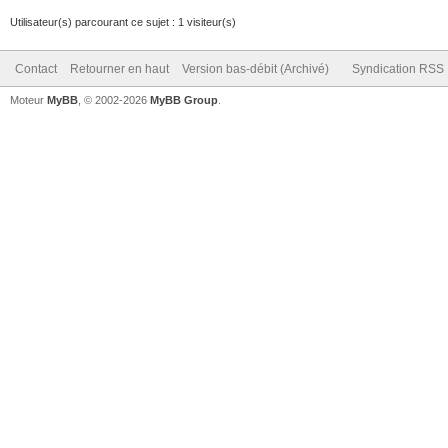
terrasse:
Utilisateur(s) parcourant ce sujet : 1 visiteur(s)
-
Contact
Retourner en haut
Version bas-débit (Archivé)
Syndication RSS
rtsp://admin:password
Moteur
MyBB
, © 2002-2026
MyBB Group
.
/Channels/101
terrasse_sub:
-
rtsp://admin:password
/Channels/102
garage:
-