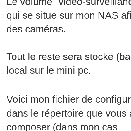
shm_size: "128mb" # 
Le volume "video-surveilla
based on calculation 
qui se situe sur mon NAS af
volumes:
des caméras.
- /etc/localtime:/e
- /home/aurelien/fr
Tout le reste sera stocké (b
- video-surveillanc
local sur le mini pc.
- type: tmpfs # Opt
reduces SSD/SD Card w
Voici mon fichier de configu
target: /tmp/ca
dans le répertoire que vous 
tmpfs:
composer (dans mon cas
size: 1000000