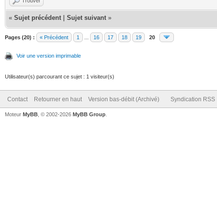
Trouver
«
Sujet précédent
|
Sujet suivant
»
Pages (20) :
« Précédent
1
...
16
17
18
19
20
Voir une version imprimable
Utilisateur(s) parcourant ce sujet : 1 visiteur(s)
Contact
Retourner en haut
Version bas-débit (Archivé)
Syndication RSS
Moteur
MyBB
, © 2002-2026
MyBB Group
.