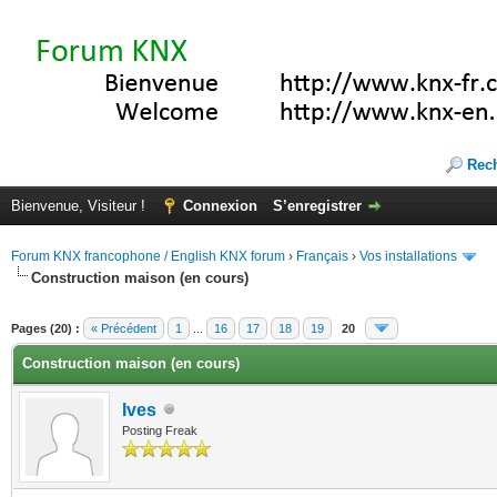
Rec
Bienvenue, Visiteur !
Connexion
S’enregistrer
Forum KNX francophone / English KNX forum
›
Français
›
Vos installations
Construction maison (en cours)
(s))
Pages (20) :
« Précédent
1
...
16
17
18
19
20
Construction maison (en cours)
Ives
Posting Freak