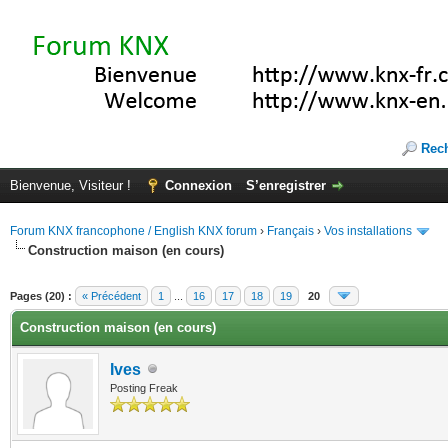
Rec
Bienvenue, Visiteur !
Connexion
S’enregistrer
Forum KNX francophone / English KNX forum
›
Français
›
Vos installations
Construction maison (en cours)
(s))
Pages (20) :
« Précédent
1
...
16
17
18
19
20
Construction maison (en cours)
Ives
Posting Freak