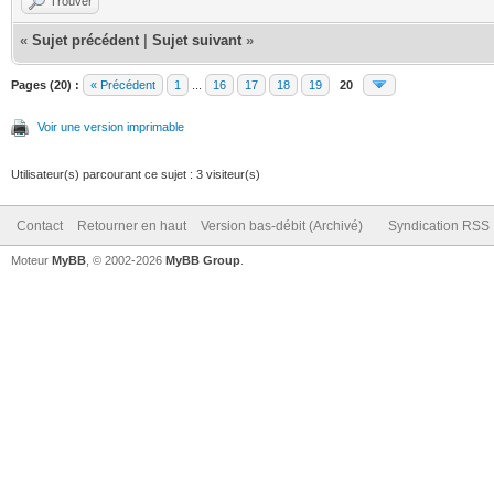
Trouver
«
Sujet précédent
|
Sujet suivant
»
Pages (20) :
« Précédent
1
...
16
17
18
19
20
Voir une version imprimable
Utilisateur(s) parcourant ce sujet : 3 visiteur(s)
Contact
Retourner en haut
Version bas-débit (Archivé)
Syndication RSS
Moteur
MyBB
, © 2002-2026
MyBB Group
.