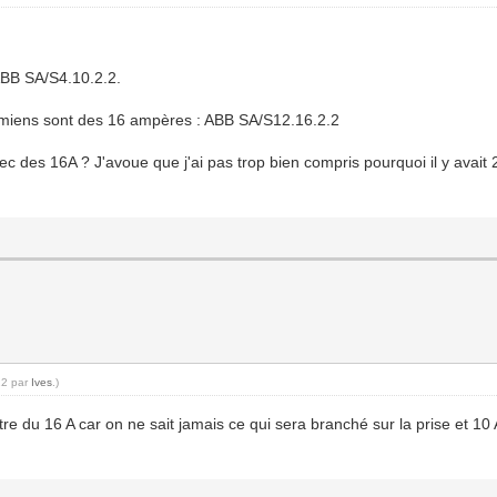
 ABB SA/S4.10.2.2.
s miens sont des 16 ampères : ABB SA/S12.16.2.2
ec des 16A ? J'avoue que j'ai pas trop bien compris pourquoi il y avai
22 par
Ives
.)
 du 16 A car on ne sait jamais ce qui sera branché sur la prise et 10 A