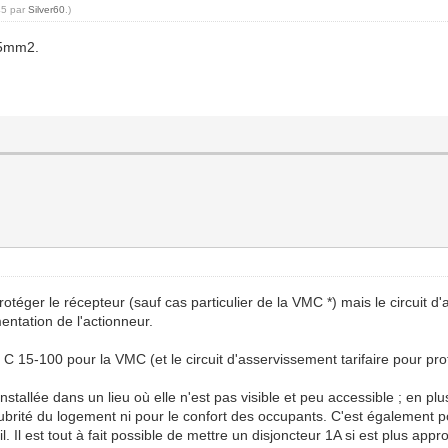
45 par
Silver60
.)
1,5mm2.
protéger le récepteur (sauf cas particulier de la VMC *) mais le circuit 
entation de l'actionneur.
C 15-100 pour la VMC (et le circuit d'asservissement tarifaire pour pro
stallée dans un lieu où elle n'est pas visible et peu accessible ; en plus d
lubrité du logement ni pour le confort des occupants. C'est également po
il. Il est tout à fait possible de mettre un disjoncteur 1A si est plus 