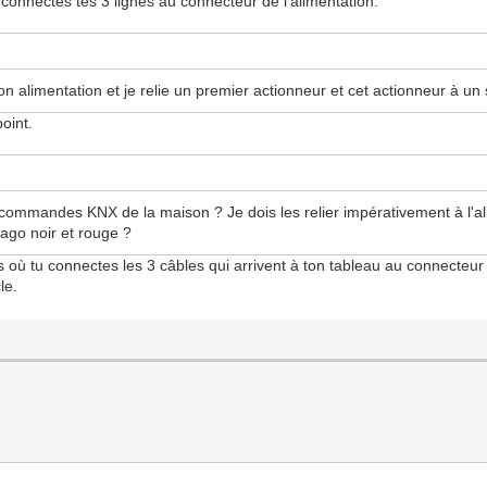
onnectes tes 3 lignes au connecteur de l'alimentation.
n alimentation et je relie un premier actionneur et cet actionneur à un
oint.
e commandes KNX de la maison ? Je dois les relier impérativement à l'ali
 wago noir et rouge ?
as où tu connectes les 3 câbles qui arrivent à ton tableau au connecteur 
le.