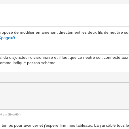
e proposé de modifier en amenant directement les deux fils de neutrre sur 
7&page=9
al du disjoncteur divisionnaire et il faut que ce neutre soit connecté au
r comme indiqué par ton schéma.
56 par
Silver60
.)
temps pour avancer et j'espère finir mes tableaux. Là j'ai câblé tous 