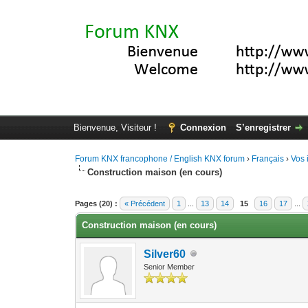
Bienvenue, Visiteur !
Connexion
S’enregistrer
Forum KNX francophone / English KNX forum
›
Français
›
Vos 
Construction maison (en cours)
Moyenne : 0 (0 vote(s))
1
2
3
4
5
Pages (20) :
« Précédent
1
...
13
14
15
16
17
...
Construction maison (en cours)
Silver60
Senior Member