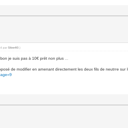
44 par
Silver60
.)
bon je suis pas à 10€ prêt non plus ...
proposé de modifier en amenant directement les deux fils de neutrre sur le
page=9