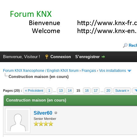
Rec
Bienvenue, Visiteur !
Connexion
S’enregistrer
Forum KNX francophone / English KNX forum
›
Français
›
Vos installations
Construction maison (en cours)
(s))
Pages (20) :
« Précédent
1
...
13
14
15
16
17
...
20
Suivant »
Construction maison (en cours)
Silver60
Senior Member