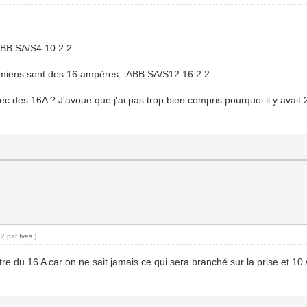
 ABB SA/S4.10.2.2.
s miens sont des 16 ampères : ABB SA/S12.16.2.2
ec des 16A ? J'avoue que j'ai pas trop bien compris pourquoi il y avai
22 par
Ives
.)
 du 16 A car on ne sait jamais ce qui sera branché sur la prise et 10 A