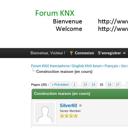
Bienvenue, Visiteur !
Connexion
S’enregistrer
Forum KNX francophone / English KNX forum
›
Français
›
Vos 
Construction maison (en cours)
Moyenne : 0 (0 vote(s))
1
2
3
4
5
Pages (20) :
« Précédent
1
...
13
14
15
16
17
...
Construction maison (en cours)
Silver60
Senior Member