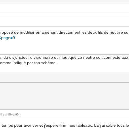
e proposé de modifier en amenant directement les deux fils de neutrre sur 
7&page=9
al du disjoncteur divisionnaire et il faut que ce neutre soit connecté au
r comme indiqué par ton schéma.
56 par
Silver60
.)
temps pour avancer et j'espère finir mes tableaux. Là j'ai câblé tous 