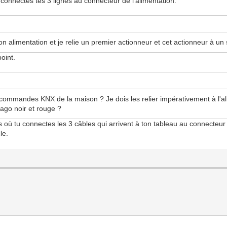
onnectes tes 3 lignes au connecteur de l'alimentation.
n alimentation et je relie un premier actionneur et cet actionneur à un
oint.
e commandes KNX de la maison ? Je dois les relier impérativement à l'ali
 wago noir et rouge ?
as où tu connectes les 3 câbles qui arrivent à ton tableau au connecteur 
le.