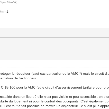
45 par
Silver60
.)
1,5mm2.
protéger le récepteur (sauf cas particulier de la VMC *) mais le circuit 
entation de l'actionneur.
C 15-100 pour la VMC (et le circuit d'asservissement tarifaire pour pro
stallée dans un lieu où elle n'est pas visible et peu accessible ; en plus d
lubrité du logement ni pour le confort des occupants. C'est également po
il. Il est tout à fait possible de mettre un disjoncteur 1A si est plus 