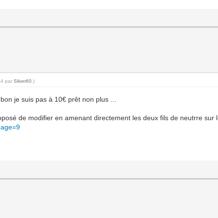
44 par
Silver60
.)
bon je suis pas à 10€ prêt non plus ...
proposé de modifier en amenant directement les deux fils de neutrre sur le
page=9