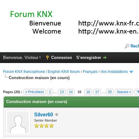
Rec
Bienvenue, Visiteur !
Connexion
S’enregistrer
Forum KNX francophone / English KNX forum
›
Français
›
Vos installations
Construction maison (en cours)
(s))
Pages (20) :
« Précédent
1
...
13
14
15
16
17
...
20
Suivant »
Construction maison (en cours)
Silver60
Senior Member