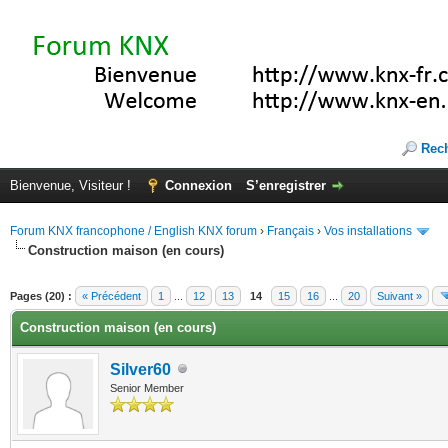
Rec
Bienvenue, Visiteur !
Connexion
S’enregistrer
Forum KNX francophone / English KNX forum
›
Français
›
Vos installations
Construction maison (en cours)
(s))
Pages (20) :
« Précédent
1
...
12
13
14
15
16
...
20
Suivant »
Construction maison (en cours)
Silver60
Senior Member