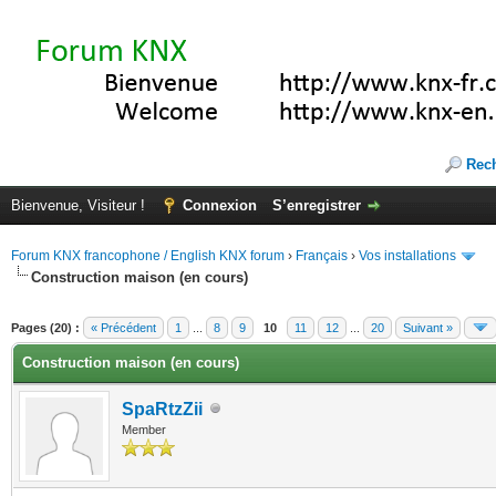
Rec
Bienvenue, Visiteur !
Connexion
S’enregistrer
Forum KNX francophone / English KNX forum
›
Français
›
Vos installations
Construction maison (en cours)
(s))
Pages (20) :
« Précédent
1
...
8
9
10
11
12
...
20
Suivant »
Construction maison (en cours)
SpaRtzZii
Member