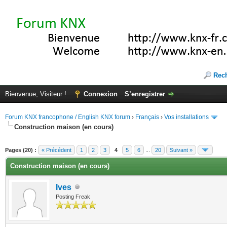
Rec
Bienvenue, Visiteur !
Connexion
S’enregistrer
Forum KNX francophone / English KNX forum
›
Français
›
Vos installations
Construction maison (en cours)
(s))
Pages (20) :
« Précédent
1
2
3
4
5
6
...
20
Suivant »
Construction maison (en cours)
Ives
Posting Freak