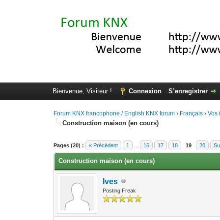
Bienvenue, Visiteur !
Connexion
S’enregistrer
Forum KNX francophone / English KNX forum
›
Français
›
Vos 
Construction maison (en cours)
Moyenne : 0 (0 vote(s))
1
2
3
4
5
Pages (20) :
« Précédent
1
...
16
17
18
19
20
Su
Construction maison (en cours)
Ives
Posting Freak