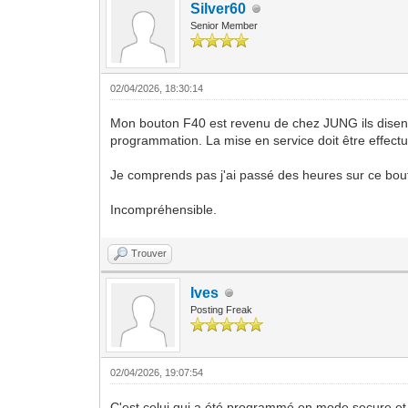
Silver60
Senior Member
02/04/2026, 18:30:14
Mon bouton F40 est revenu de chez JUNG ils disent :
programmation. La mise en service doit être effectu
Je comprends pas j'ai passé des heures sur ce bouto
Incompréhensible.
Trouver
Ives
Posting Freak
02/04/2026, 19:07:54
C'est celui qui a été programmé en mode secure et