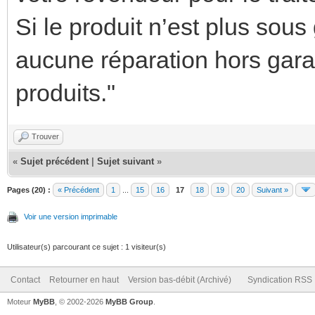
Si le produit n’est plus sou
aucune réparation hors garan
produits."
Trouver
«
Sujet précédent
|
Sujet suivant
»
Pages (20) :
« Précédent
1
...
15
16
17
18
19
20
Suivant »
Voir une version imprimable
Utilisateur(s) parcourant ce sujet : 1 visiteur(s)
Contact
Retourner en haut
Version bas-débit (Archivé)
Syndication RSS
Moteur
MyBB
, © 2002-2026
MyBB Group
.