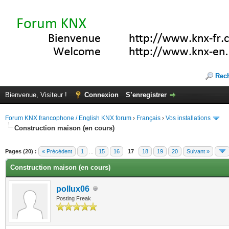
Rec
Bienvenue, Visiteur !
Connexion
S’enregistrer
Forum KNX francophone / English KNX forum
›
Français
›
Vos installations
Construction maison (en cours)
(s))
Pages (20) :
« Précédent
1
...
15
16
17
18
19
20
Suivant »
Construction maison (en cours)
pollux06
Posting Freak