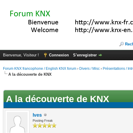
Rec
Bienvenue, Visiteur !
Connexion
S’enregistrer
Forum KNX francophone / English KNX forum
›
Divers / Misc
›
Présentations / In
A la découverte de KNX
(s))
A la découverte de KNX
Ives
Posting Freak