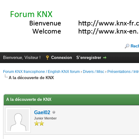
Rec
Bienvenue, Visiteur !
Connexion
S’enregistrer
Forum KNX francophone / English KNX forum
›
Divers / Misc
›
Présentations / In
A la découverte de KNX
(s))
A la découverte de KNX
Gael02
Junior Member