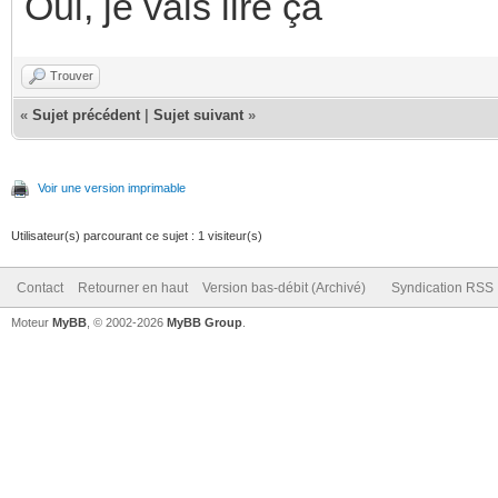
Oui, je vais lire ça
Trouver
«
Sujet précédent
|
Sujet suivant
»
Voir une version imprimable
Utilisateur(s) parcourant ce sujet : 1 visiteur(s)
Contact
Retourner en haut
Version bas-débit (Archivé)
Syndication RSS
Moteur
MyBB
, © 2002-2026
MyBB Group
.