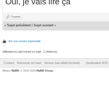
Oui, je vais lire ça
Trouver
«
Sujet précédent
|
Sujet suivant
»
Voir une version imprimable
Utilisateur(s) parcourant ce sujet : 1 visiteur(s)
Contact
Retourner en haut
Version bas-débit (Archivé)
Syndication RSS
Moteur
MyBB
, © 2002-2026
MyBB Group
.