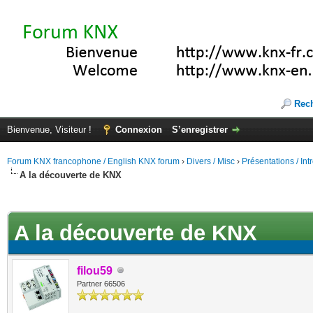
Rec
Bienvenue, Visiteur !
Connexion
S’enregistrer
Forum KNX francophone / English KNX forum
›
Divers / Misc
›
Présentations / In
A la découverte de KNX
(s))
A la découverte de KNX
filou59
Partner 66506