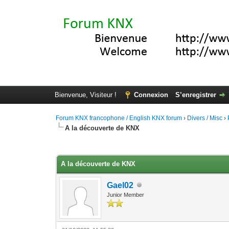
Bienvenue, Visiteur !
Connexion
S’enregistrer
Forum KNX francophone / English KNX forum
›
Divers / Misc
›
A la découverte de KNX
Moyenne : 0 (0 vote(s))
1
2
3
4
5
A la découverte de KNX
Gael02
Junior Member