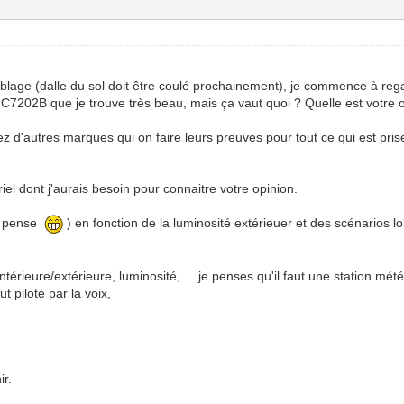
lage (dalle du sol doit être coulé prochainement), je commence à regar
 CJC7202B que je trouve très beau, mais ça vaut quoi ? Quelle est votre
 d'autres marques qui on faire leurs preuves pour tout ce qui est pris
iel dont j'aurais besoin pour connaitre votre opinion.
je pense
) en fonction de la luminosité extérieuer et des scénarios l
ntérieure/extérieure, luminosité, ... je penses qu'il faut une station mét
t piloté par la voix,
ir.