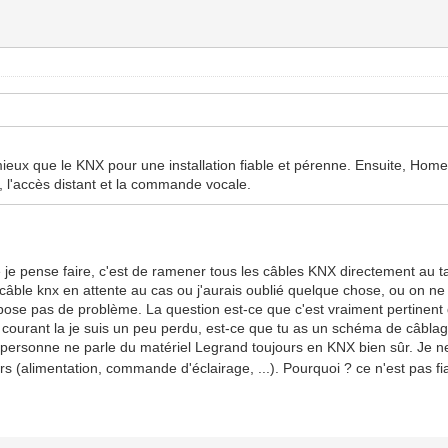
mieux que le KNX pour une installation fiable et pérenne. Ensuite, Home 
, l'accès distant et la commande vocale.
 je pense faire, c'est de ramener tous les câbles KNX directement au t
ble knx en attente au cas ou j'aurais oublié quelque chose, ou on ne sa
se pas de problème. La question est-ce que c'est vraiment pertinent d
 de courant la je suis un peu perdu, est-ce que tu as un schéma de câbla
 personne ne parle du matériel Legrand toujours en KNX bien sûr. Je ne
 (alimentation, commande d'éclairage, ...). Pourquoi ? ce n'est pas fiab