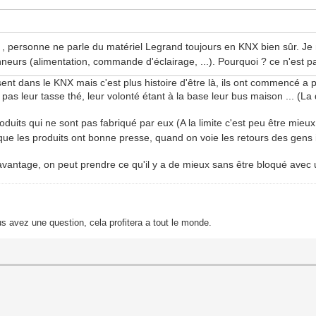
, personne ne parle du matériel Legrand toujours en KNX bien sûr. Je 
neurs (alimentation, commande d'éclairage, ...). Pourquoi ? ce n'est pas
nt dans le KNX mais c'est plus histoire d'être là, ils ont commencé a 
 pas leur tasse thé, leur volonté étant à la base leur bus maison ... (L
duits qui ne sont pas fabriqué par eux (A la limite c'est peu être mieu
que les produits ont bonne presse, quand on voie les retours des gens i
 avantage, on peut prendre ce qu'il y a de mieux sans être bloqué avec 
s avez une question, cela profitera a tout le monde.