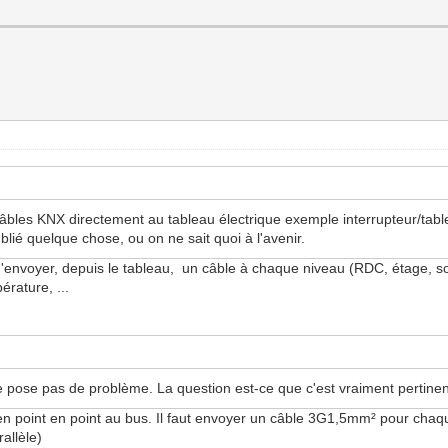
 câbles KNX directement au tableau électrique exemple interrupteur/ta
blié quelque chose, ou on ne sait quoi à l'avenir.
'envoyer, depuis le tableau, un câble à chaque niveau (RDC, étage, sous
érature, ...
pose pas de problème. La question est-ce que c'est vraiment pertinent
en point en point au bus. Il faut envoyer un câble 3G1,5mm² pour chaqu
allèle)