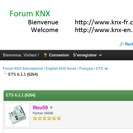
Rec
Bienvenue, Visiteur !
Connexion
S’enregistrer
Forum KNX francophone / English KNX forum
›
Français
›
ETS
ETS 6.1.1 (6264)
(s))
ETS 6.1.1 (6264)
filou59
Partner 66506