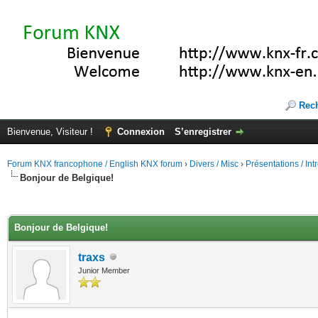
Rec
Bienvenue, Visiteur !
Connexion
S’enregistrer
Forum KNX francophone / English KNX forum
›
Divers / Misc
›
Présentations / In
Bonjour de Belgique!
(s))
Bonjour de Belgique!
traxs
Junior Member