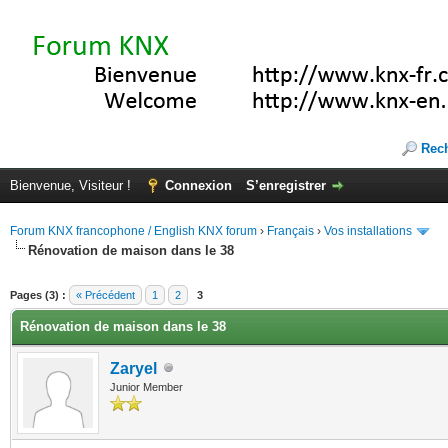
Rec
Bienvenue, Visiteur !
Connexion
S’enregistrer
Forum KNX francophone / English KNX forum
›
Français
›
Vos installations
Rénovation de maison dans le 38
(s))
Pages (3) :
« Précédent
1
2
3
Rénovation de maison dans le 38
Zaryel
Junior Member