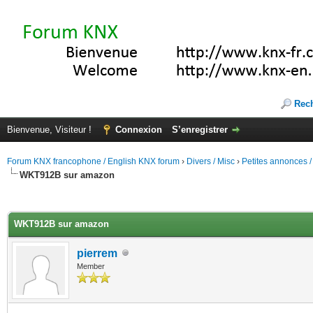
Rec
Bienvenue, Visiteur !
Connexion
S’enregistrer
Forum KNX francophone / English KNX forum
›
Divers / Misc
›
Petites annonces /
WKT912B sur amazon
(s))
WKT912B sur amazon
pierrem
Member