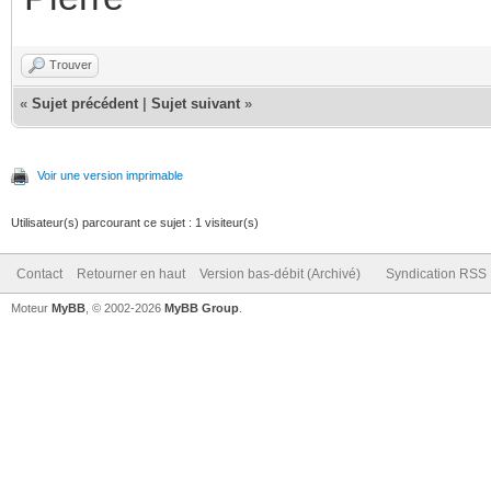
Trouver
«
Sujet précédent
|
Sujet suivant
»
Voir une version imprimable
Utilisateur(s) parcourant ce sujet : 1 visiteur(s)
Contact
Retourner en haut
Version bas-débit (Archivé)
Syndication RSS
Moteur
MyBB
, © 2002-2026
MyBB Group
.