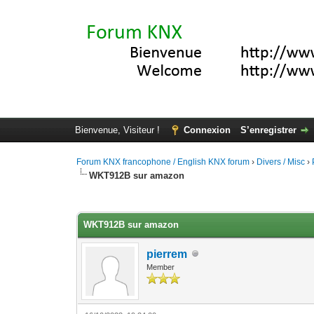
Bienvenue, Visiteur !
Connexion
S’enregistrer
Forum KNX francophone / English KNX forum
›
Divers / Misc
›
WKT912B sur amazon
Moyenne : 1 (1 vote(s))
1
2
3
4
5
WKT912B sur amazon
pierrem
Member