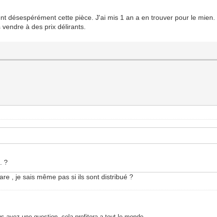
t désespérément cette pièce. J'ai mis 1 an a en trouver pour le mien.
s vendre à des prix délirants.
. ?
re , je sais même pas si ils sont distribué ?
s avez une question, cela profitera a tout le monde.