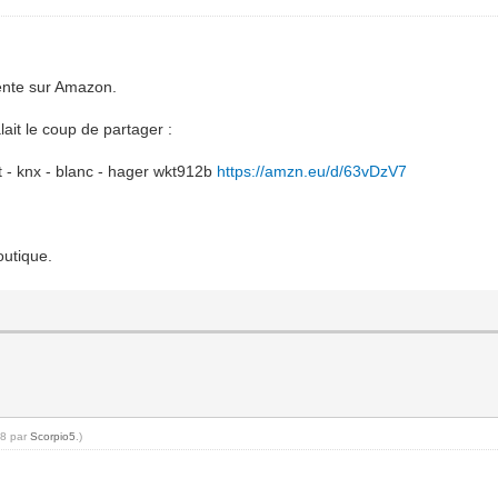
vente sur Amazon.
lait le coup de partager :
nt - knx - blanc - hager wkt912b
https://amzn.eu/d/63vDzV7
outique.
58 par
Scorpio5
.)