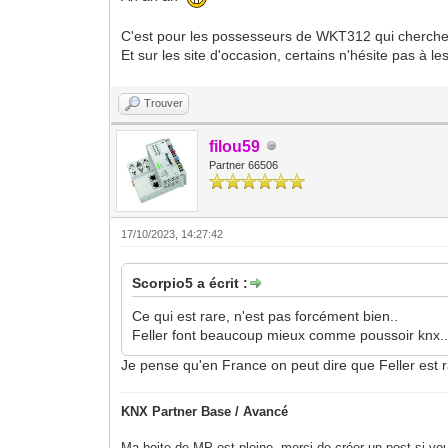
C'est pour les possesseurs de WKT312 qui cherchen
Et sur les site d'occasion, certains n'hésite pas à le
Trouver
filou59
Partner 66506
17/10/2023, 14:27:42
Scorpio5 a écrit :
Ce qui est rare, n'est pas forcément bien..
Feller font beaucoup mieux comme poussoir knx..
Je pense qu'en France on peut dire que Feller est ra
KNX Partner Base / Avancé
Ma boite de MP est pleine, merci de créer un post si vou