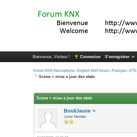
Bienvenue, Visiteur !
Connexion
S’enregistrer
Forum KNX francophone / English KNX forum
›
Français
›
ETS
Scene + mise a jour des etats
Moyenne : 0 (0 vote(s))
1
2
3
4
5
Scene + mise a jour des etats
BouliJaune
Junior Member