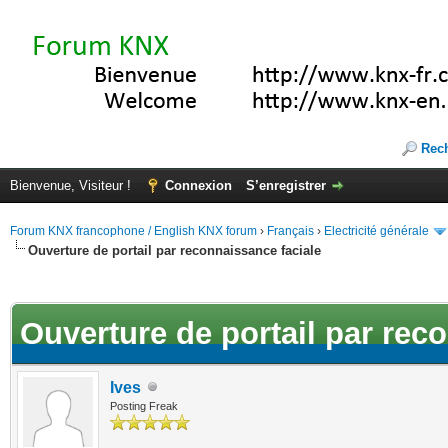
Rec
Bienvenue, Visiteur !
Connexion
S’enregistrer
Forum KNX francophone / English KNX forum
›
Français
›
Electricité générale
Ouverture de portail par reconnaissance faciale
(s))
Ouverture de portail par rec
Ives
Posting Freak