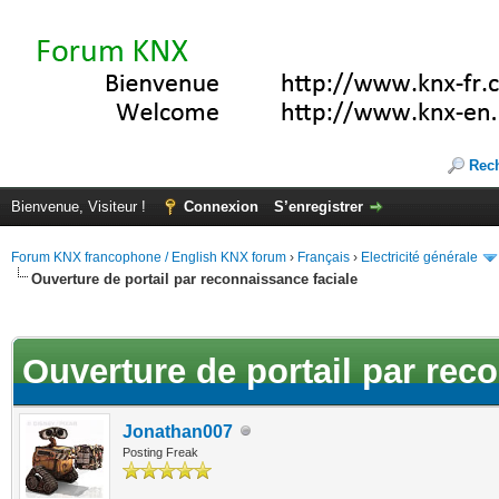
Rec
Bienvenue, Visiteur !
Connexion
S’enregistrer
Forum KNX francophone / English KNX forum
›
Français
›
Electricité générale
Ouverture de portail par reconnaissance faciale
(s))
Ouverture de portail par rec
Jonathan007
Posting Freak