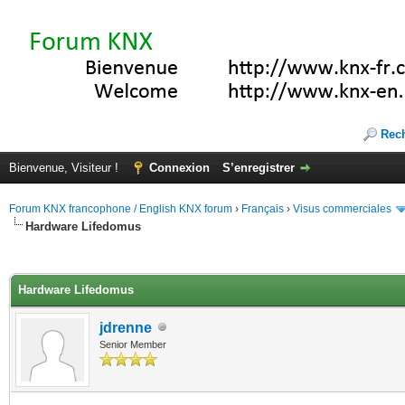
Rec
Bienvenue, Visiteur !
Connexion
S’enregistrer
Forum KNX francophone / English KNX forum
›
Français
›
Visus commerciales
Hardware Lifedomus
(s))
Hardware Lifedomus
jdrenne
Senior Member