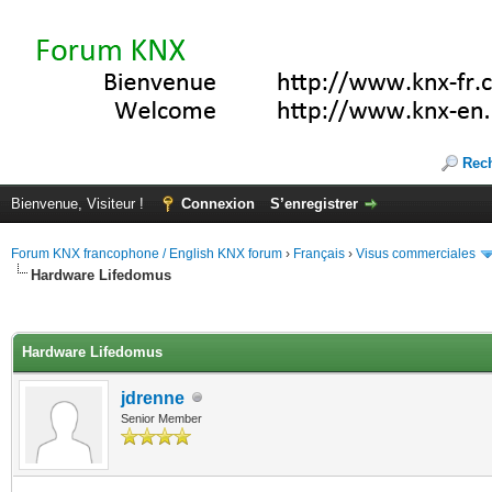
Rec
Bienvenue, Visiteur !
Connexion
S’enregistrer
Forum KNX francophone / English KNX forum
›
Français
›
Visus commerciales
Hardware Lifedomus
(s))
Hardware Lifedomus
jdrenne
Senior Member