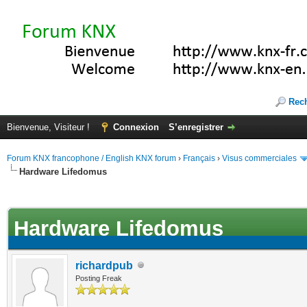
Rec
Bienvenue, Visiteur !
Connexion
S’enregistrer
Forum KNX francophone / English KNX forum
›
Français
›
Visus commerciales
Hardware Lifedomus
(s))
Hardware Lifedomus
richardpub
Posting Freak