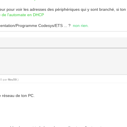
teur pour voir les adresses des périphériques qui y sont branché, si to
ce de l'automate en DHCP
cumentation/Programme Codesys/ETS ... ?
non rien.
20 par
filou59
.)
e réseau de ton PC.