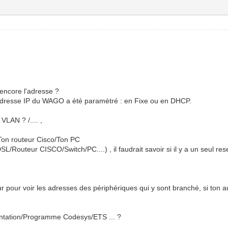
.
 encore l'adresse ?
l'adresse IP du WAGO a été paramétré : en Fixe ou en DHCP.
LAN ? /.... ,
/Ton routeur Cisco/Ton PC
L/Routeur CISCO/Switch/PC....) , il faudrait savoir si il y a un seul resea
eur pour voir les adresses des périphériques qui y sont branché, si ton 
entation/Programme Codesys/ETS ... ?