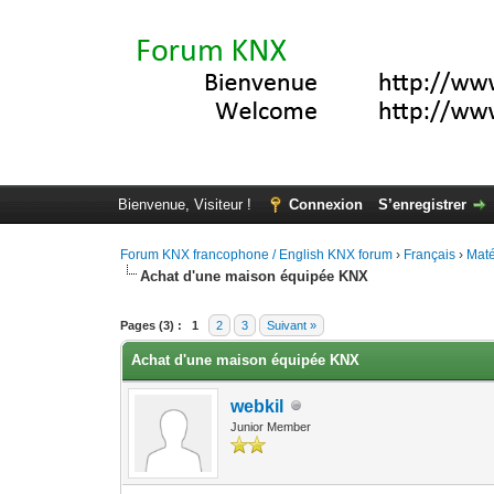
Bienvenue, Visiteur !
Connexion
S’enregistrer
Forum KNX francophone / English KNX forum
›
Français
›
Maté
Achat d'une maison équipée KNX
Moyenne : 0 (0 vote(s))
1
2
3
4
5
Pages (3) :
1
2
3
Suivant »
Achat d'une maison équipée KNX
webkil
Junior Member