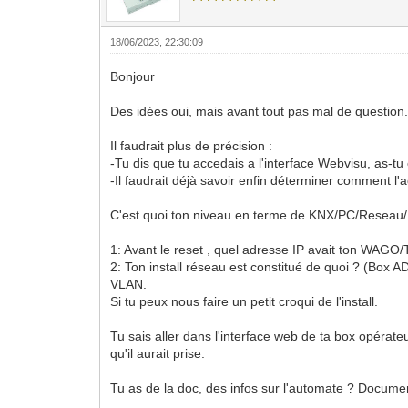
18/06/2023, 22:30:09
Bonjour
Des idées oui, mais avant tout pas mal de question
Il faudrait plus de précision :
-Tu dis que tu accedais a l'interface Webvisu, as-tu
-Il faudrait déjà savoir enfin déterminer comment 
C'est quoi ton niveau en terme de KNX/PC/Reseau/ V
1: Avant le reset , quel adresse IP avait ton WAGO
2: Ton install réseau est constitué de quoi ? (Box ADS
VLAN.
Si tu peux nous faire un petit croqui de l'install.
Tu sais aller dans l'interface web de ta box opérat
qu'il aurait prise.
Tu as de la doc, des infos sur l'automate ? Docum