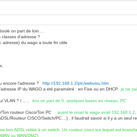
solé on part de loin....
es classes d'adresse ?
 adresse) du wago a toute fin utile
n.
-tu encore l'adresse ?
http://192.168.1.2/plc/webvisu.htm
nt l'adresse IP du WAGO a été paramétré : en Fixe ou en DHCP.
je ne sa
/ VLAN ? /.... ,
knx on part de 0, quelques bases en réseau, PC
AGO/Ton routeur Cisco/Ton PC
avant le reset le wago avait 192.168.1.2,
DSL/Routeur CISCO/Switch/PC....) , il faudrait savoir si il y a un seul res
ne box ADSL reliée à un switch. Un routeur cisco sur lequel est branche
 les WAN ou WAN/DMZ)