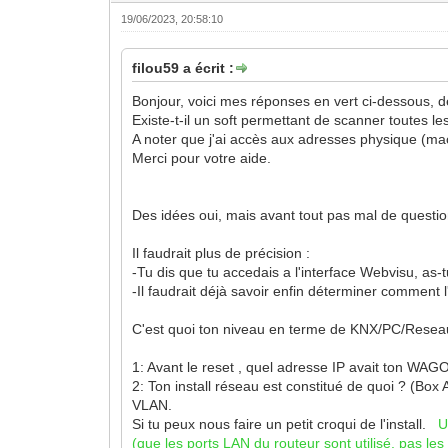
19/06/2023, 20:58:10
filou59 a écrit :
Bonjour, voici mes réponses en vert ci-dessous, dé
Existe-t-il un soft permettant de scanner toutes l
A noter que j'ai accès aux adresses physique (mac
Merci pour votre aide.
Des idées oui, mais avant tout pas mal de questio
Il faudrait plus de précision :
-Tu dis que tu accedais a l'interface Webvisu, as
-Il faudrait déjà savoir enfin déterminer comme
C'est quoi ton niveau en terme de KNX/PC/Reseau
1: Avant le reset , quel adresse IP avait ton W
2: Ton install réseau est constitué de quoi ? (Box A
VLAN.
Si tu peux nous faire un petit croqui de l'install.
U
(que les ports LAN du routeur sont utilisé, pas