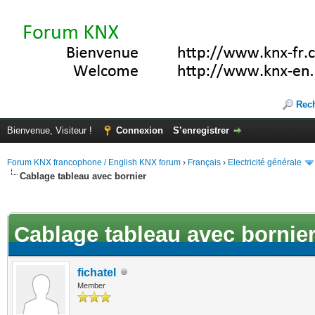
Rec
Bienvenue, Visiteur !
Connexion
S’enregistrer
Forum KNX francophone / English KNX forum
›
Français
›
Electricité générale
Cablage tableau avec bornier
(s))
Cablage tableau avec bornie
fichatel
Member