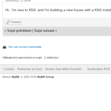
26/04/2023, 17:28:45
Hi, I'm new to KNX, and I'm building a new house with a KNX install
Trouver
«
Sujet précédent
|
Sujet suivant
»
Voir une version imprimable
Utilisateur(s) parcourant ce sujet : 1 visiteur(s)
Contact
Retourner en haut
Version bas-débit (Archivé)
Syndication RSS
Moteur
MyBB
, © 2002-2026
MyBB Group
.