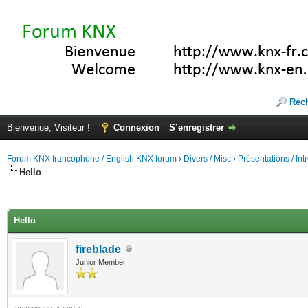
Rec
Bienvenue, Visiteur !
Connexion
S’enregistrer
Forum KNX francophone / English KNX forum
›
Divers / Misc
›
Présentations / In
Hello
(s))
Hello
fireblade
Junior Member