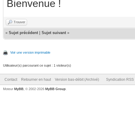
Bienvenue !
Trouver
«
Sujet précédent
|
Sujet suivant
»
Voir une version imprimable
Utilisateur(s) parcourant ce sujet : 1 visiteur(s)
Contact
Retourner en haut
Version bas-débit (Archivé)
Syndication RSS
Moteur
MyBB
, © 2002-2026
MyBB Group
.