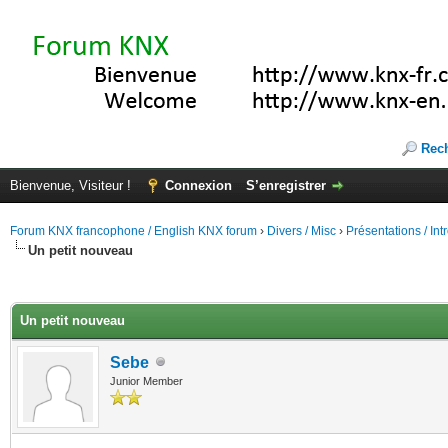
Rec
Bienvenue, Visiteur !
Connexion
S’enregistrer
Forum KNX francophone / English KNX forum
›
Divers / Misc
›
Présentations / In
Un petit nouveau
(s))
Un petit nouveau
Sebe
Junior Member