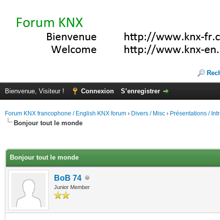
Rec
Bienvenue, Visiteur !
Connexion
S’enregistrer
Forum KNX francophone / English KNX forum
›
Divers / Misc
›
Présentations / In
Bonjour tout le monde
(s))
Bonjour tout le monde
BoB 74
Junior Member