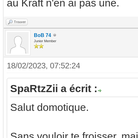
au Kraft n'en ai pas une.
Trouver
BoB 74
Junior Member
18/02/2023, 07:52:24
SpaRtzZii a écrit :
Salut domotique.
Sans vouloir te froisser, mai