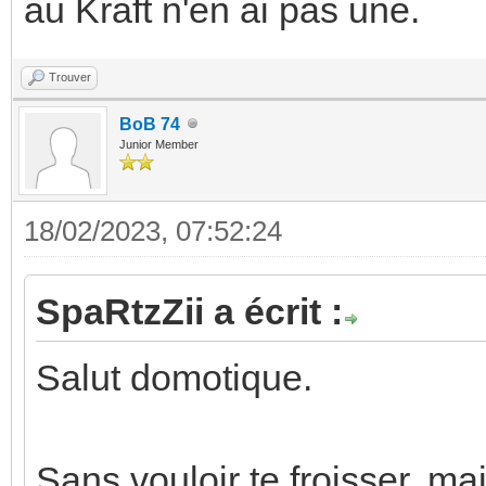
au Kraft n'en ai pas une.
Trouver
BoB 74
Junior Member
18/02/2023, 07:52:24
SpaRtzZii a écrit :
Salut domotique.
Sans vouloir te froisser, mai