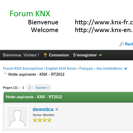
Rec
Bienvenue, Visiteur !
Connexion
S’enregistrer
Forum KNX francophone / English KNX forum
›
Français
›
Vos installations
Hotte aspirante - KNX - RT2012
(s))
Pages (2) :
1
2
Suivant »
Hotte aspirante - KNX - RT2012
demotica
Senior Member