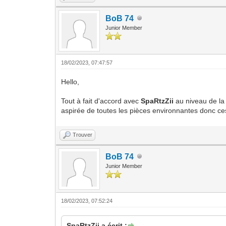
BoB 74
Junior Member
18/02/2023, 07:47:57
Hello,
Tout à fait d'accord avec
SpaRtzZii
au niveau de la 
aspirée de toutes les pièces environnantes donc ces 
Trouver
BoB 74
Junior Member
18/02/2023, 07:52:24
SpaRtzZii a écrit :