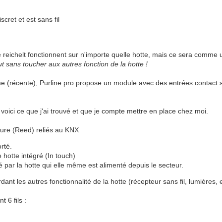
cret et est sans fil
 reichelt fonctionnent sur n'importe quelle hotte, mais ce sera comme u
ut sans toucher aux autres fonction de la hotte !
me (récente), Purline pro propose un module avec des entrées contact
voici ce que j'ai trouvé et que je compte mettre en place chez moi.
ture (Reed) reliés au KNX
orté.
otte intégré (In touch)
ar la hotte qui elle même est alimenté depuis le secteur.
ant les autres fonctionnalité de la hotte (récepteur sans fil, lumières, e
 6 fils :