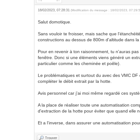
18/02/2023, 07:28:31
(Modification du message : 18/02/2023, 07:29:
Salut domotique.
Sans vouloir te froisser, mais sache que l'étanchéité
constructions au dessus de 800m d'altitude dans la 
Pour en revenir à ton raisonnement, tu n'auras pas 
fenêtre. Donc si une éléments viens généré un extr
particulier comme les cheminée et poêle).
Le problématiques et surtout du avec des VMC DF ou
compléter le débit extrait par la hotte.
Avis personnel car j'ai moi même regardé ces systè
A la place de réaliser toute une automatisation com
d'extraction de la hotte pour éviter que quand elle 
Et a l'inverse, dans assurer une automatisation pour 
Trouver