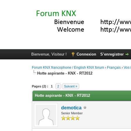
Bienvenue, Visiteur !
Connexion
S’enregistrer
Forum KNX francophone / English KNX forum
›
Français
›
Vos 
Hotte aspirante - KNX - RT2012
Moyenne : 0 (0 vote(s))
1
2
3
4
5
Pages (2) :
1
2
Suivant »
Hotte aspirante - KNX - RT2012
demotica
Senior Member