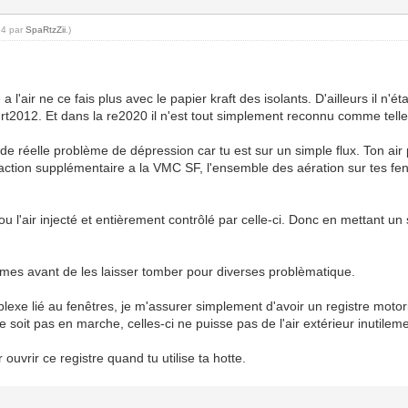
54 par
SpaRtzZii
.)
 a l'air ne ce fais plus avec le papier kraft des isolants. D'ailleurs il 
rt2012. Et dans la re2020 il n'est tout simplement reconnu comme telle
de réelle problème de dépression car tu est sur un simple flux. Ton air 
action supplémentaire a la VMC SF, l'ensemble des aération sur tes fen
 l'air injecté et entièrement contrôlé par celle-ci. Donc en mettant u
mes avant de les laisser tomber pour diverses problèmatique.
plexe lié au fenêtres, je m'assurer simplement d'avoir un registre moto
ne soit pas en marche, celles-ci ne puisse pas de l'air extérieur inutil
ouvrir ce registre quand tu utilise ta hotte.