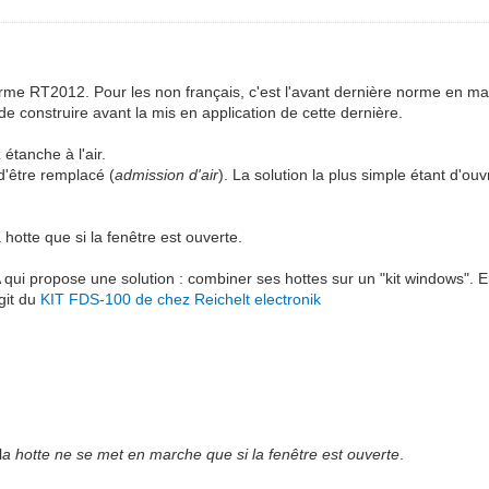
rme RT2012. Pour les non français, c'est l'avant dernière norme en m
e construire avant la mis en application de cette dernière.
étanche à l'air.
d'être remplacé (
admission d'air
). La solution la plus simple étant d'ouvr
 hotte que si la fenêtre est ouverte.
 qui propose une solution : combiner ses hottes sur un "kit windows". E
git du
KIT FDS-100 de chez Reichelt electronik
l
a hotte ne se met en marche que si la fenêtre est ouverte
.