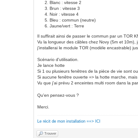
Blanc : vitesse 2
Brun : vitesse 3
Noir : vitesse 4
Bleu : commun (neutre)
Jaune/vert : Terre
Il suffirait ainsi de passer le commun par un TOR K
Vu la longueur des câbles chez Novy (5m et 10m), je
j'installerai le module TOR (modèle encastrable) jus
Scénario d'utilisation.
Je lance hotte
Si 1 ou plusieurs fenêtres de la pièce de vie sont 
Si aucune fenêtre ouverte => la hotte marche, mais pa
Vu que j'ai prévu 2 enceintes multi room dans la pa
Qu'en pensez-vous ?
Merci.
Le récit de mon installation ==> ICI
Trouver