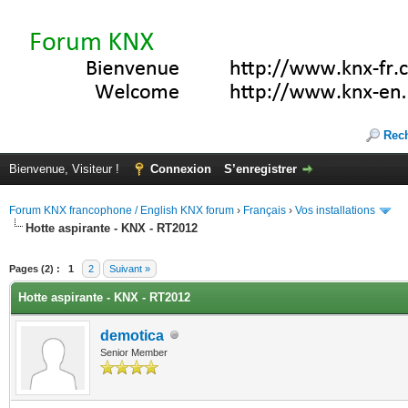
Rec
Bienvenue, Visiteur !
Connexion
S’enregistrer
Forum KNX francophone / English KNX forum
›
Français
›
Vos installations
Hotte aspirante - KNX - RT2012
(s))
Pages (2) :
1
2
Suivant »
Hotte aspirante - KNX - RT2012
demotica
Senior Member