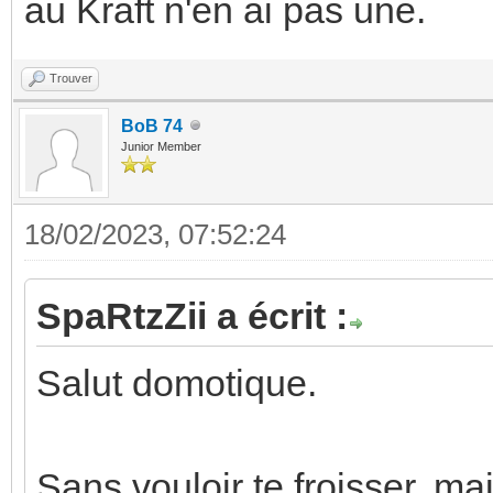
au Kraft n'en ai pas une.
Trouver
BoB 74
Junior Member
18/02/2023, 07:52:24
SpaRtzZii a écrit :
Salut domotique.
Sans vouloir te froisser, mai