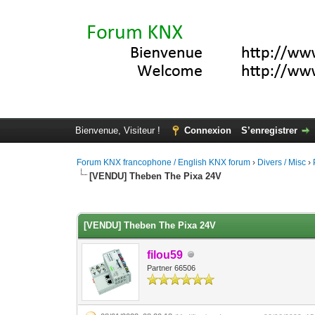
Bienvenue, Visiteur !
Connexion
S’enregistrer
Forum KNX francophone / English KNX forum
›
Divers / Misc
›
[VENDU] Theben The Pixa 24V
Moyenne : 0 (0 vote(s))
1
2
3
4
5
[VENDU] Theben The Pixa 24V
filou59
Partner 66506