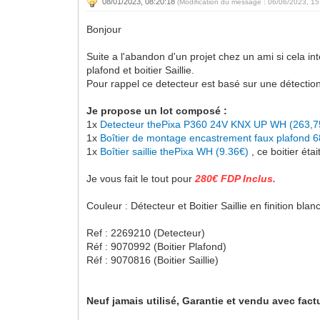
08/01/2023, 08:20:18
(Modification du message : 06/06/2023, 1
Bonjour
Suite a l'abandon d'un projet chez un ami si cela 
plafond et boitier Saillie.
Pour rappel ce detecteur est basé sur une détection o
Je propose un lot composé :
1x
Detecteur thePixa P360 24V KNX UP WH (263,7
1x
Boîtier de montage encastrement faux plafond 6
1x
Boîtier saillie thePixa WH (9.36€)
, ce boitier ét
Je vous fait le tout pour
280€ FDP Inclus.
Couleur : Détecteur et Boitier Saillie en finition blan
Ref : 2269210 (Detecteur)
Réf : 9070992 (Boitier Plafond)
Réf : 9070816 (Boitier Saillie)
Neuf jamais utilisé, Garantie et vendu avec fact