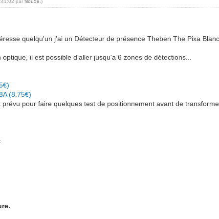
5:41:02 par
filou59
.)
intéresse quelqu'un j'ai un Détecteur de présence Theben The Pixa Blan
ptique, il est possible d'aller jusqu'a 6 zones de détections...
5€)
8A (8.75€)
ait prévu pour faire quelques test de positionnement avant de transforme
c
ure.