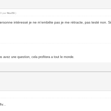
00 par
filou59
.)
a personne intéressé je ne m'embête pas je me rétracte, pas testé non. Si
s avez une question, cela profitera a tout le monde.
v...