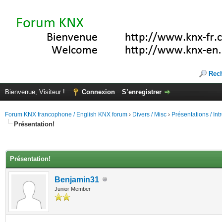
Rec
Bienvenue, Visiteur !
Connexion
S’enregistrer
Forum KNX francophone / English KNX forum
›
Divers / Misc
›
Présentations / In
Présentation!
(s))
Présentation!
Benjamin31
Junior Member