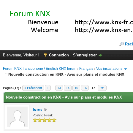
Rec
Bienvenue, Visiteur !
Connexion
S’enregistrer
Forum KNX francophone / English KNX forum
›
Français
›
Vos installations
Nouvelle construction en KNX - Avis sur plans et modules KNX
(s))
Pages (17) :
« Précédent
1
...
13
14
15
16
17
Nouvelle construction en KNX - Avis sur plans et modules KNX
Ives
Posting Freak