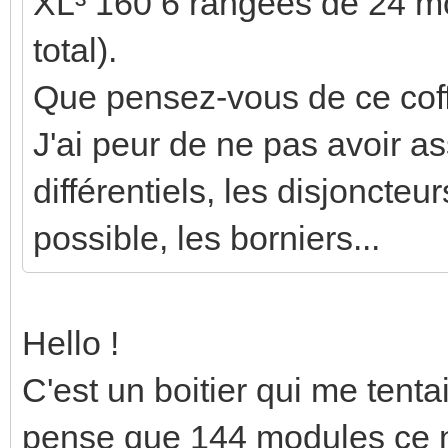
XL³ 160 6 rangées de 24 m
total).
Que pensez-vous de ce coff
J'ai peur de ne pas avoir 
différentiels, les disjoncteu
possible, les borniers...
Hello !
C'est un boitier qui me tent
pense que 144 modules ce n'