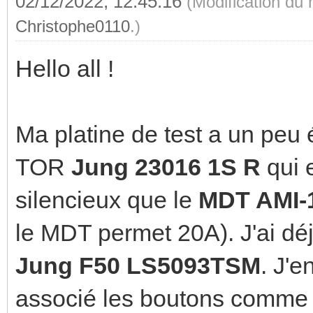
02/12/2022, 12:45:16
(Modification du
Christophe0110
.)
Hello all !
Ma platine de test a un peu 
TOR
Jung 23016 1S R
qui 
silencieux que le
MDT AMI-
le MDT permet 20A). J'ai déj
Jung F50 LS5093TSM
. J'e
associé les boutons comme i