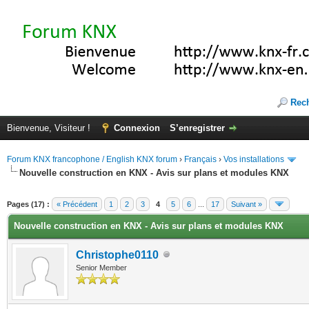
Rec
Bienvenue, Visiteur !
Connexion
S’enregistrer
Forum KNX francophone / English KNX forum
›
Français
›
Vos installations
Nouvelle construction en KNX - Avis sur plans et modules KNX
(s))
Pages (17) :
« Précédent
1
2
3
4
5
6
...
17
Suivant »
Nouvelle construction en KNX - Avis sur plans et modules KNX
Christophe0110
Senior Member