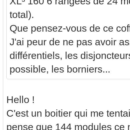
XL³ 160 6 rangées de 24 m
total).
Que pensez-vous de ce coff
J'ai peur de ne pas avoir 
différentiels, les disjoncteu
possible, les borniers...
Hello !
C'est un boitier qui me tent
pense que 144 modules ce n'