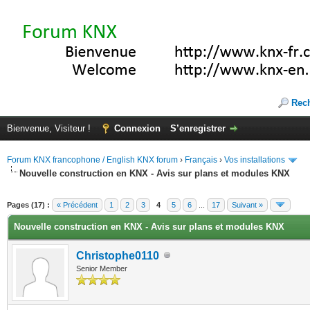
Rec
Bienvenue, Visiteur !
Connexion
S’enregistrer
Forum KNX francophone / English KNX forum
›
Français
›
Vos installations
Nouvelle construction en KNX - Avis sur plans et modules KNX
(s))
Pages (17) :
« Précédent
1
2
3
4
5
6
...
17
Suivant »
Nouvelle construction en KNX - Avis sur plans et modules KNX
Christophe0110
Senior Member