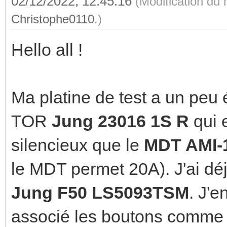
02/12/2022, 12:45:16
(Modification du
Christophe0110
.)
Hello all !
Ma platine de test a un peu 
TOR
Jung 23016 1S R
qui 
silencieux que le
MDT AMI-
le MDT permet 20A). J'ai déj
Jung F50 LS5093TSM
. J'e
associé les boutons comme i