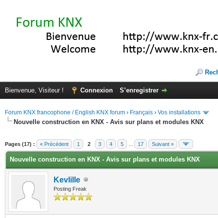
Rec
Bienvenue, Visiteur !
Connexion
S’enregistrer
Forum KNX francophone / English KNX forum
›
Français
›
Vos installations
Nouvelle construction en KNX - Avis sur plans et modules KNX
(s))
Pages (17) :
« Précédent
1
2
3
4
5
...
17
Suivant »
Nouvelle construction en KNX - Avis sur plans et modules KNX
Kevlille
Posting Freak