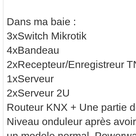
Dans ma baie :
3xSwitch Mikrotik
4xBandeau
2xRecepteur/Enregistreur 
1xServeur
2xServeur 2U
Routeur KNX + Une partie
Niveau onduleur après avoir
un modele normal. Powerwa