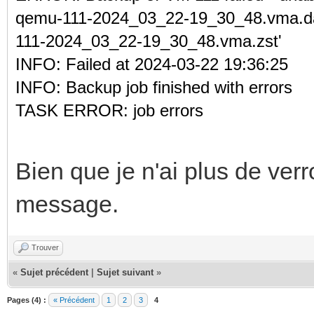
qemu-111-2024_03_22-19_30_48.vma.da
111-2024_03_22-19_30_48.vma.zst'
INFO: Failed at 2024-03-22 19:36:25
INFO: Backup job finished with errors
TASK ERROR: job errors
Bien que je n'ai plus de verr
message.
Trouver
«
Sujet précédent
|
Sujet suivant
»
Pages (4) :
« Précédent
1
2
3
4