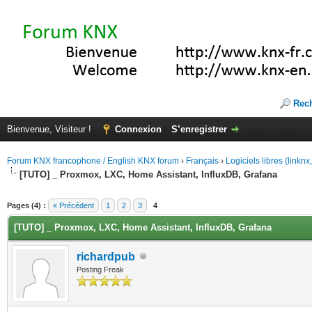
Rec
Bienvenue, Visiteur !
Connexion
S’enregistrer
Forum KNX francophone / English KNX forum
›
Français
›
Logiciels libres (linkn
[TUTO] _ Proxmox, LXC, Home Assistant, InfluxDB, Grafana
(s))
Pages (4) :
« Précédent
1
2
3
4
[TUTO] _ Proxmox, LXC, Home Assistant, InfluxDB, Grafana
richardpub
Posting Freak