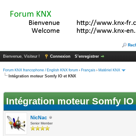
Rec
Bienvenue, Visiteur !
Connexion
S’enregistrer
Forum KNX francophone / English KNX forum
›
Français
›
Matériel KNX
Intégration moteur Somfy IO et KNX
(s))
Intégration moteur Somfy IO
NicNac
Senior Member