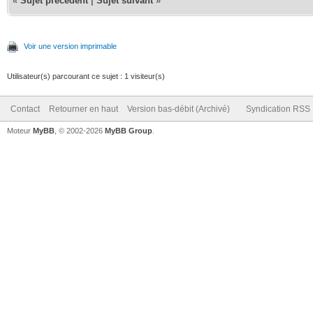
«
Sujet précédent
|
Sujet suivant
»
Voir une version imprimable
Utilisateur(s) parcourant ce sujet : 1 visiteur(s)
Contact
Retourner en haut
Version bas-débit (Archivé)
Syndication RSS
Moteur
MyBB
, © 2002-2026
MyBB Group
.