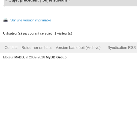
«
Sujet précédent
|
Sujet suivant
»
Voir une version imprimable
Utilisateur(s) parcourant ce sujet : 1 visiteur(s)
Contact
Retourner en haut
Version bas-débit (Archivé)
Syndication RSS
Moteur
MyBB
, © 2002-2026
MyBB Group
.